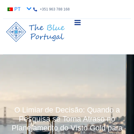
PT
+351 963 788 168
O Limiar de Decisão: Quando a
Pesquisa se Torna Atraso no
Planejamento do Visto Gold para