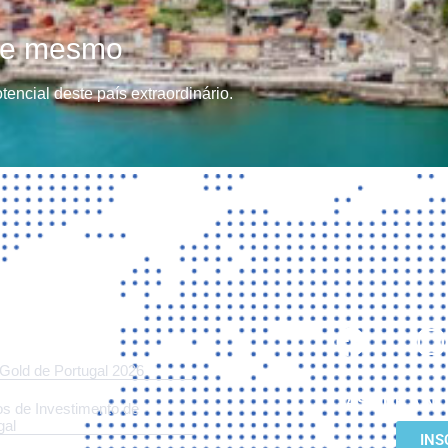
oje mesmo
encial deste país extraordinário.
S
 Gold de Portugal 2026
ASSINE A N
s de Investimento de
gal
INS