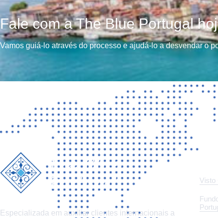
Fale com a The Blue Portugal h
Vamos guiá-lo através do processo e ajudá-lo a desvendar o pot
LINK
Visto
Fundo
Portu
Especializada em auxiliar clientes internacionais a