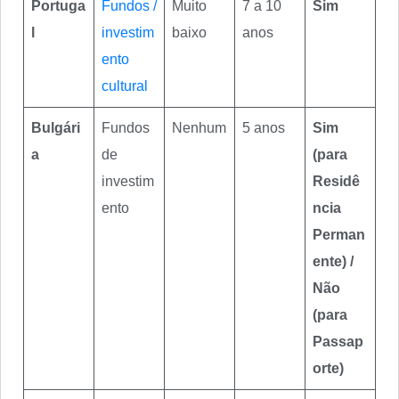
Portuga
Fundos /
Muito
7 a 10
Sim
l
investim
baixo
anos
ento
cultural
Bulgári
Fundos
Nenhum
5 anos
Sim
a
de
(para
investim
Residê
ento
ncia
Perman
ente) /
Não
(para
Passap
orte)