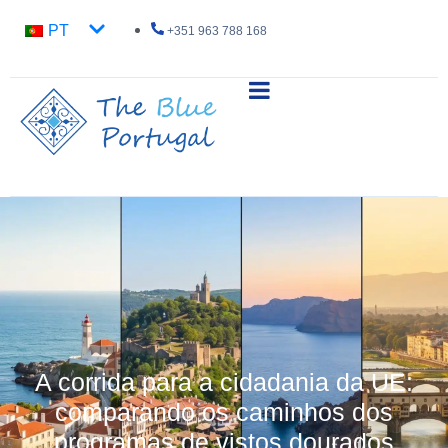
PT
+351 963 788 168
A corrida para a cidadania da UE:
comparando os caminhos dos
programas de vistos dourados