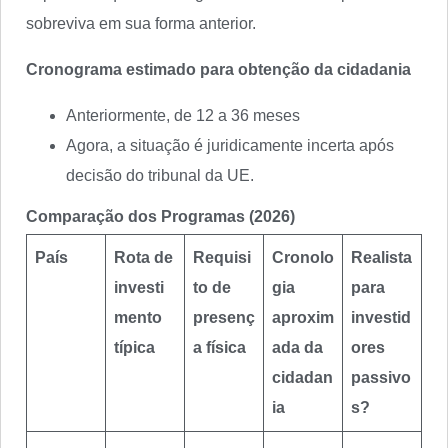
sobreviva em sua forma anterior.
Cronograma estimado para obtenção da cidadania
Anteriormente, de 12 a 36 meses
Agora, a situação é juridicamente incerta após
decisão do tribunal da UE.
Comparação dos Programas (2026)
País
Rota de
Requisi
Cronolo
Realista
investi
to de
gia
para
mento
presenç
aproxim
investid
típica
a física
ada da
ores
cidadan
passivo
ia
s?