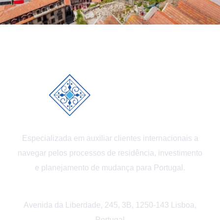
Especializada em auxiliar clientes internacionais a
navegar pelos processos de residência, investimento
e planejamento de mudança para Portugal.
Avenida da Liberdade, 245, 3B, 1250-143 Lisboa,
Portugal