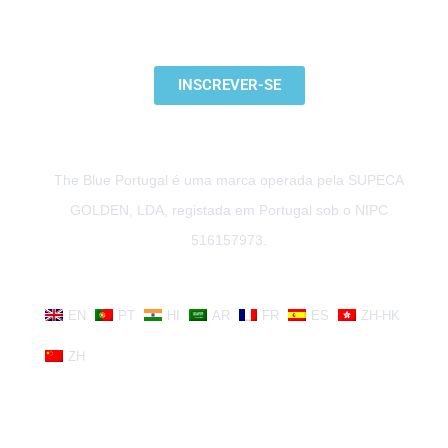
ASSINE A NOSSA NEWSLETTER
INSCREVER-SE
The Blue Portugal é uma marca operada pela SUPECA
GOLDEN, LDA, registada em Portugal sob o NIPC
516157973.
EN
PT
HI
AR
FR
ES
ZH-HK
ZH