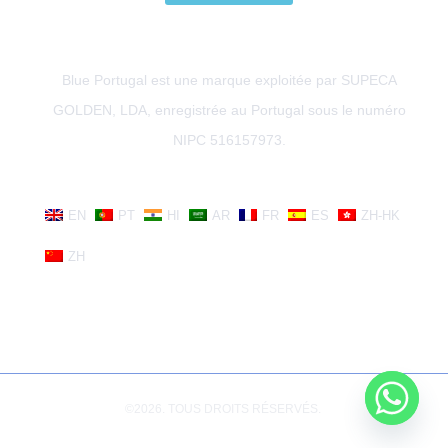
Blue Portugal est une marque exploitée par SUPECA
GOLDEN, LDA, enregistrée au Portugal sous le numéro
NIPC 516157973.
EN
PT
HI
AR
FR
ES
ZH-HK
ZH
©2026. TOUS DROITS RÉSERVÉS.