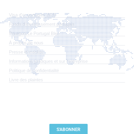
LIENS
Visa d'or portugais 2026
Fonds d'investissement portugais
Pourquoi Le Portugal Bleu
À propos de nous
Presse et médias
Informations juridiques et sur l'entreprise
​Politique de confidentialité
Livre des plaintes
ABONNEZ-VOUS À NOTRE NEWSLETTER
S'ABONNER