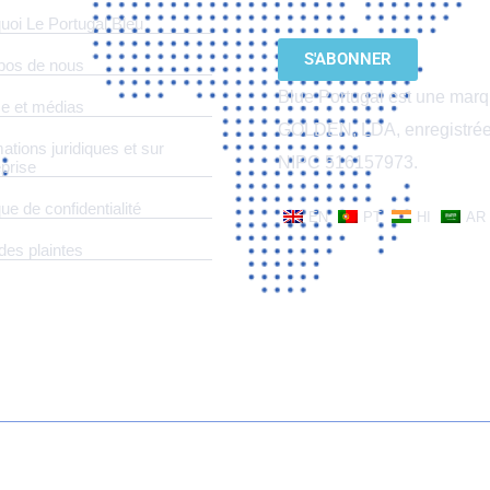
uoi Le Portugal Bleu
S'ABONNER
pos de nous
Blue Portugal est une mar
e et médias
GOLDEN, LDA, enregistrée 
ations juridiques et sur
NIPC 516157973.
eprise
ique de confidentialité
EN
PT
HI
AR
des plaintes