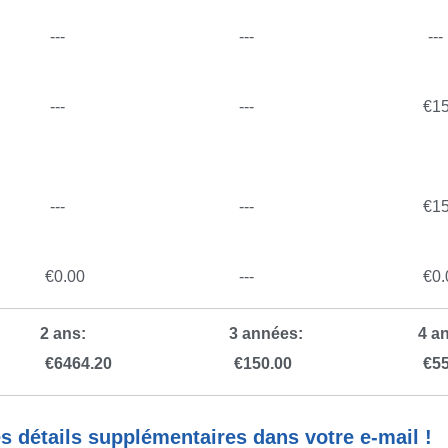
---
---
---
---
---
€
1
---
---
€
1
€
0.00
---
€
0.
2 ans:
3 années:
4 an
€
6464.20
€
150.00
€
5
s détails supplémentaires dans votre e-mail !