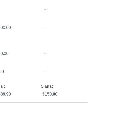
---
500.00
---
50.00
---
00
---
s :
5 ans:
589.90
€
150.00