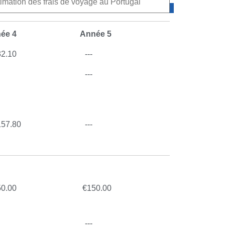
ée 4
Année 5
32.10
---
---
157.80
---
50.00
€
150.00
---