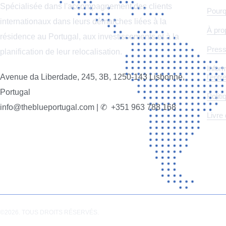
Spécialisée dans l'accompagnement des clients
Pourq
internationaux dans leurs démarches liées à la
À pro
résidence au Portugal, aux investissements et à la
Press
planification de leur relocalisation.
Inform
l'entr
Avenue da Liberdade, 245, 3B, 1250-143 Lisbonne,
Portugal
​Polit
info@theblueportugal.com | ✆
+351 963 788 168
Livre 
©2026. TOUS DROITS RÉSERVÉS.