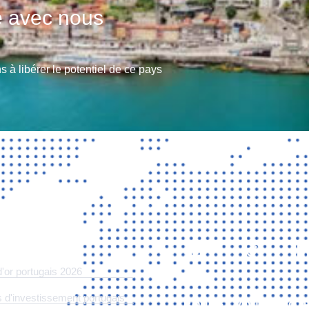
le avec nous
 à libérer le potentiel de ce pays
S
d'or portugais 2026
 d'investissement portugais
ABONNEZ-VOUS À NOT