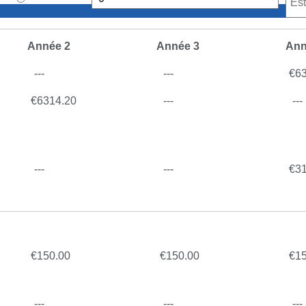
Année 2
Année 3
Ann
---
---
€
6
€
6314.20
---
---
---
---
€
3
€
150.00
€
150.00
€
1
---
---
---