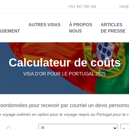
+351 963 788 168
info@
AUTRES VISAS
À PROPOS
ARTICLES
ISSEMENT
NOUS
DE PRESSE
Calculateur de coûts
VISA D'OR POUR LE PORTUGAL 2025
oordonnées pour recevoir par courriel un devis personn
 de voyage estimés en option pour le voyage requis au Portugal pour la c
nt
*
Combien de personnes à charge ?
Frai
n
Oui