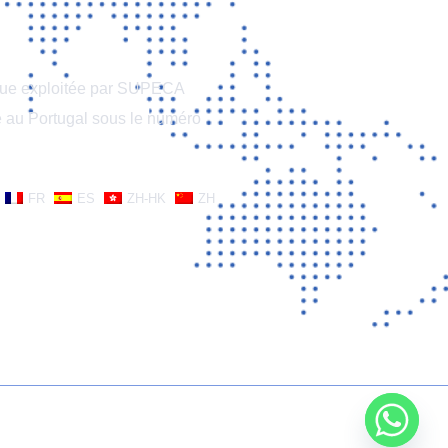
que exploitée par SUPECA
au Portugal sous le numéro
FR
ES
ZH-HK
ZH