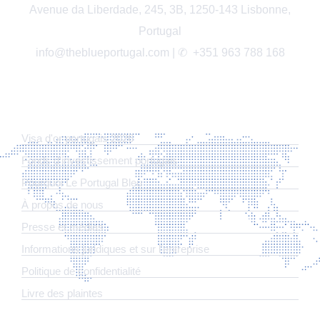
Avenue da Liberdade, 245, 3B, 1250-143 Lisbonne,
Portugal
info@theblueportugal.com | ✆
+351 963 788 168
LIENS
Visa d'or portugais 2026
Fonds d'investissement portugais
Pourquoi Le Portugal Bleu
À propos de nous
Presse et médias
Informations juridiques et sur l'entreprise
​Politique de confidentialité
Livre des plaintes