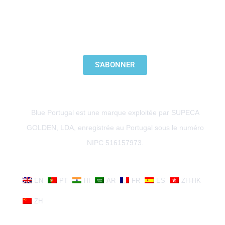
ABONNEZ-VOUS À NOTRE NEWSLETTER
S'ABONNER
Blue Portugal est une marque exploitée par SUPECA
GOLDEN, LDA, enregistrée au Portugal sous le numéro
NIPC 516157973.
EN
PT
HI
AR
FR
ES
ZH-HK
ZH