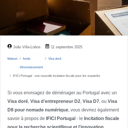
João Villa-Lobos
11 septembre 2025
Maison
fonds
Visa doré
d'investissement
IFICI Portugal : une nouvelle incitation fiscale pour les expatriés
Si vous envisagez de déménager au Portugal avec un
Visa doré
,
Visa d'entrepreneur D2
,
Visa D7
, ou
Visa
D8 pour nomade numérique
, vous devriez également
savoir à propos de
IFICI Portugal
- le
Incitation fiscale
pour la recherche scientifique et l'innovation
.