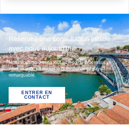
Réservez une consultation initiale
avec nous aujourd'hui
Nous vous guiderons tout au long du processus et
vous aiderons à libérer le potentiel de ce pays
remarquable.
ENTRER EN
CONTACT