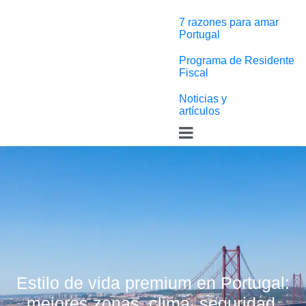
7 razones para amar
Portugal
Programa de Residente
Fiscal
Noticias y
artículos
Estilo de vida premium en Portugal:
mejores zonas, clima, seguridad,