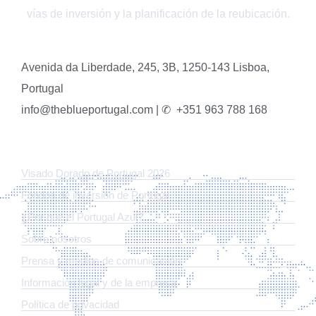
vías de inversión y la planificación de la reubicación.
Avenida da Liberdade, 245, 3B, 1250-143 Lisboa,
Portugal
info@theblueportugal.com | ✆
+351 963 788 168
ENLACES
Visado Dorado de Portugal 2026
Fondos de inversión de Portugal
¿Por qué el Portugal Azul?
Sobre nosotros
Prensa y medios de comunicación
Información legal y de la empresa
Política de privacidad