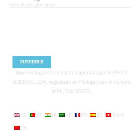
Libro de reclamaciones
SUSCRÍBETE A NUESTRO BOLETÍN
SUSCRIBIR
Blue Portugal es una marca operada por SUPECA
GOLDEN, LDA, registrada en Portugal con el número
NIPC 516157973.
EN
PT
HI
AR
FR
ES
ZH-HK
ZH