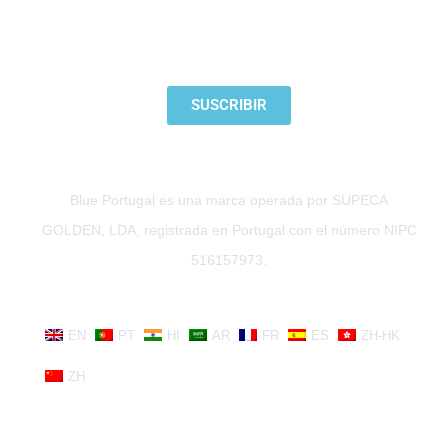
SUSCRÍBETE A NUESTRO BOLETÍN
SUSCRIBIR
Blue Portugal es una marca operada por SUPECA
GOLDEN, LDA, registrada en Portugal con el número NIPC
516157973.
EN
PT
HI
AR
FR
ES
ZH-HK
ZH