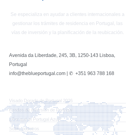
Se especializa en ayudar a clientes internacionales a
gestionar los trámites de residencia en Portugal, las
vías de inversión y la planificación de la reubicación.
Avenida da Liberdade, 245, 3B, 1250-143 Lisboa,
Portugal
info@theblueportugal.com | ✆
+351 963 788 168
ENLACES
Visado Dorado de Portugal 2026
Fondos de inversión de Portugal
¿Por qué el Portugal Azul?
Sobre nosotros