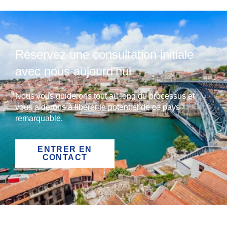
Réservez une consultation initiale
avec nous aujourd'hui
Nous vous guiderons tout au long du processus et
vous aiderons à libérer le potentiel de ce pays
remarquable.
ENTRER EN
CONTACT