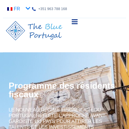
FR
+351 963 788 168
Programme des résidents
fiscaux
LE NOUVEAU RÉGIME FISCAL IFICI+ DU
PORTUGAL REFLÈTE L'APPROCHE AVANT-
GARDISTE DU PAYS POUR ATTIRER LES
TALENTS ET LES INVESTISSEMENTS