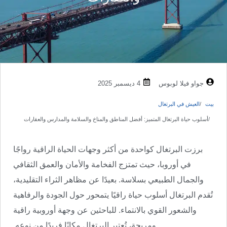
جواو فيلا لوبوس
4 ديسمبر 2025
بيت
العيش في البرتغال
أسلوب حياة البرتغال المتميز: أفضل المناطق والمناخ والسلامة والمدارس والعقارات
برزت البرتغال كواحدة من أكثر وجهات الحياة الراقية رواجًا
في أوروبا، حيث تمتزج الفخامة والأمان والعمق الثقافي
والجمال الطبيعي بسلاسة. بعيدًا عن مظاهر الثراء التقليدية،
تُقدم البرتغال أسلوب حياة راقيًا يتمحور حول الجودة والرفاهية
والشعور القوي بالانتماء. للباحثين عن وجهة أوروبية راقية
ومريحة، تُعتبر البرتغال مكانًا فريدًا من نوعه.