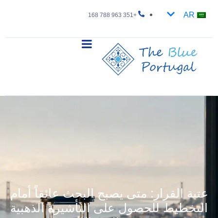
AR
+351 963 788 168
عتبة القرار: متى يصبح البحث عائقاً أمام
التخطيط للحصول على التأشيرة الذهبية