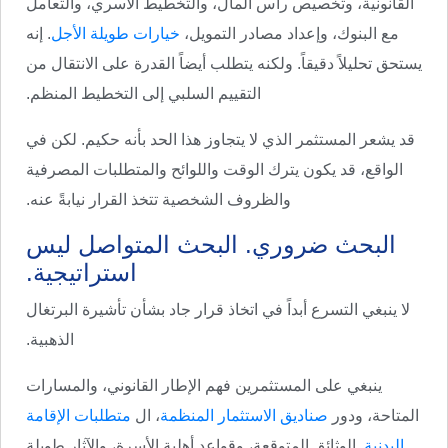
القانونية، وتخصيص رأس المال، والتخطيط الأسري، والتعامل
مع البنوك، وإعداد مصادر التمويل،
خيارات طويلة الأجل
. إنه
يستحق تحليلاً دقيقاً. ولكنه يتطلب أيضاً القدرة على الانتقال من
التقييم السلبي إلى التخطيط المنظم.
قد يشعر المستثمر الذي لا يتجاوز هذا الحد بأنه حكيم. لكن في
الواقع، قد يكون يترك الوقت واللوائح والمتطلبات المصرفية
والظروف الشخصية تتخذ القرار نيابةً عنه.
البحث ضروري. البحث المتواصل ليس
استراتيجية.
لا ينبغي التسرع أبداً في اتخاذ قرار جاد بشأن تأشيرة البرتغال
الذهبية.
ينبغي على المستثمرين فهم الإطار القانوني، والمسارات
المتاحة، ودور
صناديق الاستثمار المنظمة
، ال
متطلبات الإقامة
البدنية
, الوثائق المتوقعة، وقواعد أهلية الأسرة، والآثار طويلة