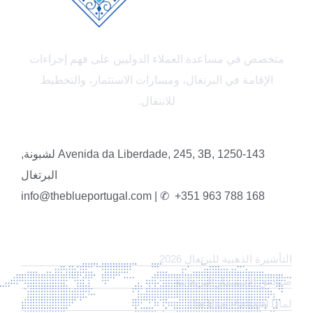
متخصص في مساعدة العملاء الدوليين على فهم إجراءات
الإقامة في البرتغال، ومسارات الاستثمار، والتخطيط
للانتقال.
Avenida da Liberdade, 245, 3B, 1250-143 لشبونة,
البرتغال
info@theblueportugal.com | ✆
+351 963 788 168
الروابط
التأشيرة الذهبية للبرتغال 2026
صناديق الاستثمار البرتغالية
لماذا The Blue Portugal