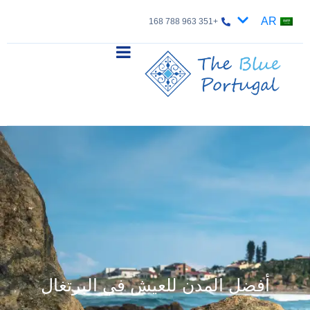
AR
+351 963 788 168
أفضل المدن للعيش في البرتغال