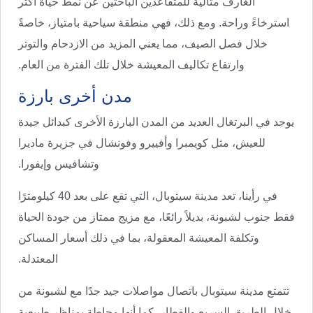
الغارف مثالية للمتقاعدين الباحثين عن نمط حياة أكثر
استرخاءً وراحة. ومع ذلك، فهي منطقة سياحية بامتياز، خاصةً
خلال فصل الصيف، مما يعني المزيد من الازدحام والتوتر
وارتفاع تكاليف المعيشة خلال تلك الفترة من العام.
مدن أخرى بارزة
يوجد في البرتغال العديد من المدن البارزة الأخرى كبدائل جيدة
للعيش، مثل كويمبرا وأفييرو وفونشال في جزيرة ماديرا
وتشافيس وإيفورا.
في رأينا، تعد مدينة سيتوبال، التي تقع على بعد 40 كيلومترًا
فقط جنوب لشبونة، بديلاً رائعًا، مع مزيج ممتاز من جودة الحياة
وتكلفة المعيشة المعقولة، بما في ذلك أسعار المساكن
المعتدلة.
تتمتع مدينة سيتوبال باتصال مواصلات جيد جدًا مع لشبونة من
خلال الطريق السريع والقطار، كما أنها محاطة بمناظر طبيعية