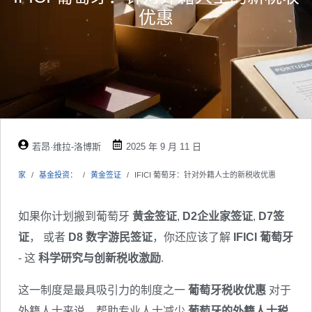
优惠
若昂·维拉-洛博斯
2025 年 9 月 11 日
家
基金投资：
黄金签证
IFICI 葡萄牙：针对外籍人士的新税收优惠
如果你计划搬到葡萄牙
黄金签证
,
D2企业家签证
,
D7签
证
， 或者
D8 数字游民签证
，你还应该了解
IFICI 葡萄牙
- 这
科学研究与创新税收激励
.
这一制度是最具吸引力的制度之一
葡萄牙税收优惠
对于
外籍人士来说，帮助专业人士减少
葡萄牙的外籍人士税