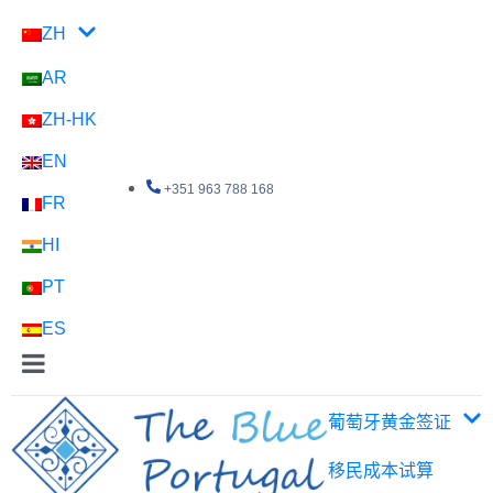
ZH
AR
ZH-HK
EN
+351 963 788 168
FR
HI
PT
ES
葡萄牙黄金签证
移民成本试算