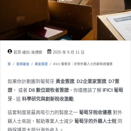
若昂·維拉-洛博斯
2025 年 9 月 11 日
家
投資基金
黃金簽證
IFICI 葡萄牙：針對外籍人士的新稅收優惠
如果你計劃搬到葡萄牙
黃金簽證
,
D2企業家簽證
,
D7簽
證
， 或者
D8 數位遊牧者簽證
，你還應該了解
IFICI 葡萄
牙
- 這
科學研究與創新稅收激勵
.
這套制度是最具吸引力的製度之一
葡萄牙稅收優惠
對外
籍人士來說，幫助專業人士減少
葡萄牙的外籍人士稅
同
時保護其大部分海外收入。