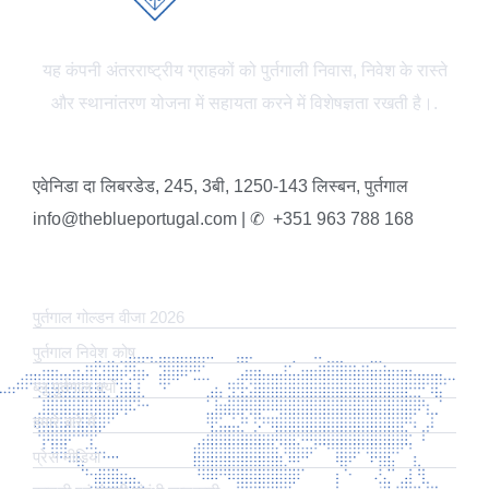
यह कंपनी अंतरराष्ट्रीय ग्राहकों को पुर्तगाली निवास, निवेश के रास्ते
और स्थानांतरण योजना में सहायता करने में विशेषज्ञता रखती है।.
एवेनिडा दा लिबरडेड, 245, 3बी, 1250-143 लिस्बन, पुर्तगाल
info@theblueportugal.com | ✆
+351 963 788 168
लिंक
पुर्तगाल गोल्डन वीजा 2026
पुर्तगाल निवेश कोष
ब्लू पुर्तगाल क्यों
हमारे बारे में
प्रेस मीडिया